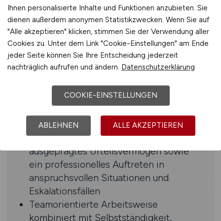
(Professional-Level von Vorteil)
Ihnen personalisierte Inhalte und Funktionen anzubieten. Sie
Fundierte Erfahrung in der fachlichen
dienen außerdem anonymen Statistikzwecken. Wenn Sie auf
Führung sowie in der Steuerung von
"Alle akzeptieren" klicken, stimmen Sie der Verwendung aller
Projekten
Cookies zu. Unter dem Link "Cookie-Einstellungen" am Ende
jeder Seite können Sie Ihre Entscheidung jederzeit
Sehr gute analytische Fähigkeiten zur
nachträglich aufrufen und ändern.
Datenschutzerklärung
Bewertung und Optimierung komplexer
IT-Prozesse
COOKIE-EINSTELLUNGEN
Souverän im Umgang mit
Schnittstellenmanagement und
heterogenen Systemlandschaften
ABLEHNEN
ALLE AKZEPTIEREN
Hohe konzeptionelle Stärke,
ausgeprägtes Urteilsvermögen sowie
ein professionelles Auftreten in
anspruchsvollen Situationen und
Eskalationsfällen
Teamorientierte Arbeitsweise
kombiniert mit Selbstständigkeit,