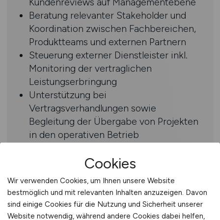
Kundenreviews auf Managementebene
Beratung relevanter Stakeholder und
Koordination zwischen Fachbereichen,
Produktteams und externen Partnern
Steuerung externer Dienstleister inkl.
Monitoring der vertraglichen
Leistungserbringung
Unterstützung bei
Vertragsverhandlungen sowie
Begleitung der Übergabe von Projekten
in den operativen Betrieb
Cookies
Profil
Wir verwenden Cookies, um Ihnen unsere Website
Fundierte Berufserfahrung im IT-
bestmöglich und mit relevanten Inhalten anzuzeigen. Davon
Service-Management, idealerweise
sind einige Cookies für die Nutzung und Sicherheit unserer
durch ITIL-Zertifizierungen untermauert
Website notwendig, während andere Cookies dabei helfen,