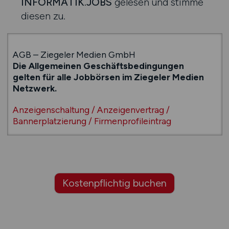
INFORMATIK.JOBS
gelesen und stimme
diesen zu.
AGB – Ziegeler Medien GmbH
Die Allgemeinen Geschäftsbedingungen
gelten für alle Jobbörsen im Ziegeler Medien
Netzwerk.
Anzeigenschaltung / Anzeigenvertrag /
Bannerplatzierung / Firmenprofileintrag
1a
Anzeigenvertrag im Sinne der hier aufgeführten
Allgemeinen Geschäftsbedingungen, ist der Vertrag
Kostenpflichtig buchen
über die Einschaltung einer oder mehrerer Anzeigen
oder auch Banner eines Stellenanbieters oder anderer
Auftraggeber auf unserem Internetportal /
Internetseiten, zum Zwecke der Bekanntmachung und
Verbreitung.