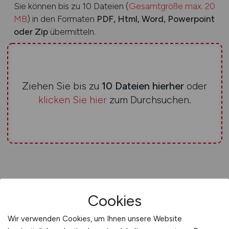
Sie können bis zu 10 Dateien (
Gesamtgröße max. 20
MB
) in den Formaten
PDF, Html, Word, Powerpoint
oder Zip
übermitteln.
Ziehen Sie bis zu
10 Dateien hierher
oder
klicken Sie hier
zum Durchsuchen.
Bemerkungen / Nachricht an uns
Cookies
Wir verwenden Cookies, um Ihnen unsere Website