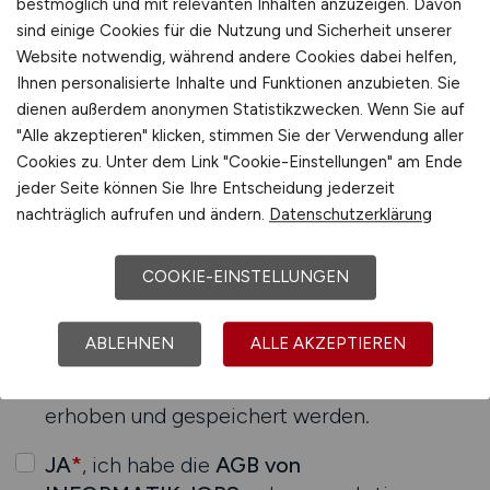
bestmöglich und mit relevanten Inhalten anzuzeigen. Davon
sind einige Cookies für die Nutzung und Sicherheit unserer
Website notwendig, während andere Cookies dabei helfen,
Ihnen personalisierte Inhalte und Funktionen anzubieten. Sie
dienen außerdem anonymen Statistikzwecken. Wenn Sie auf
"Alle akzeptieren" klicken, stimmen Sie der Verwendung aller
Cookies zu. Unter dem Link "Cookie-Einstellungen" am Ende
jeder Seite können Sie Ihre Entscheidung jederzeit
Datenschutz / AGB
nachträglich aufrufen und ändern.
Datenschutzerklärung
COOKIE-EINSTELLUNGEN
JA
*
, ich habe die
Datenschutzerklärung
zur
Kenntnis genommen. Ich stimme zu, dass
ABLEHNEN
ALLE AKZEPTIEREN
meine Daten und Angaben zum Zweck der
Bearbeitung meiner Buchung elektronisch
erhoben und gespeichert werden.
JA
*
, ich habe die
AGB von