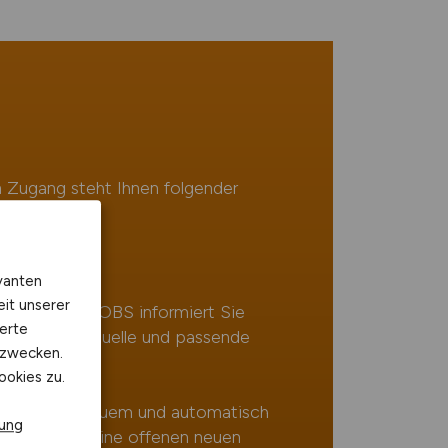
n Zugang steht Ihnen folgender
 Verfügung:
ren
vanten
eit unserer
NFORMATIK.JOBS informiert Sie
erte
nfrei über aktuelle und passende
kzwecken.
ookies zu.
bangebote bequem und automatisch
rung
ehen Ihnen keine offenen neuen