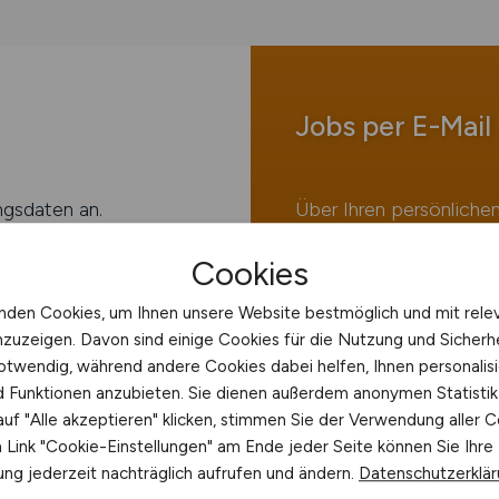
Jobs per E-Mail
ngsdaten an.
Über Ihren persönliche
kostenfreie Service zur
Cookies
Jobfinder abonnie
nden Cookies, um Ihnen unsere Website bestmöglich und mit rele
nzuzeigen. Davon sind einige Cookies für die Nutzung und Sicherh
Der Jobfinder von I
otwendig, während andere Cookies dabei helfen, Ihnen personalisi
regelmäßig und koste
nd Funktionen anzubieten. Sie dienen außerdem anonymen Statisti
Jobs.
uf "Alle akzeptieren" klicken, stimmen Sie der Verwendung aller C
Link "Cookie-Einstellungen" am Ende jeder Seite können Sie Ihre
Sie erhalten die Jo
ng jederzeit nachträglich aufrufen und ändern.
Datenschutzerklä
per E-Mail – so entg