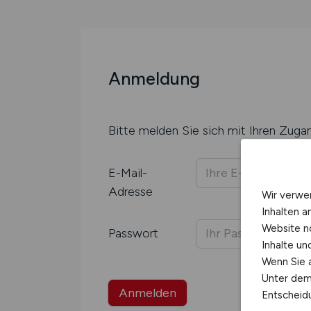
Anmeldung
Bitte melden Sie sich mit Ihren Zuga
E-Mail-
Adresse
Wir verwe
Inhalten a
Website n
Passwort
Inhalte u
Wenn Sie a
Unter dem 
Anmelden
Entscheidu