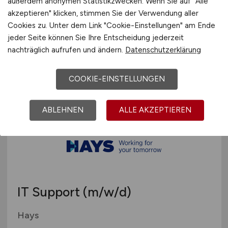
außerdem anonymen Statistikzwecken. Wenn Sie auf "Alle
Systemadministrator
(m/w/d)
akzeptieren" klicken, stimmen Sie der Verwendung aller
Cookies zu. Unter dem Link "Cookie-Einstellungen" am Ende
BTE stelcon GmbH
jeder Seite können Sie Ihre Entscheidung jederzeit
nachträglich aufrufen und ändern.
Datenschutzerklärung
25.07.2026
Germersheim
COOKIE-EINSTELLUNGEN
ABLEHNEN
ALLE AKZEPTIEREN
IT Support
(m/w/d)
Hays