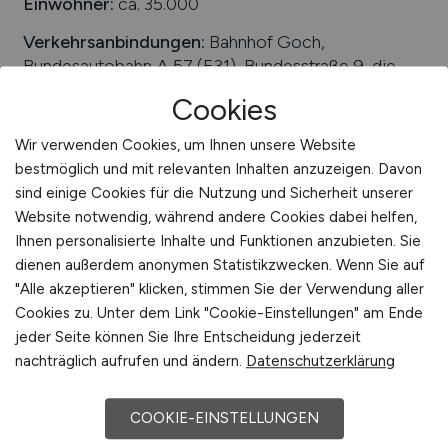
Einwohner:
ca. 35.000
Verkehrsanbindungen:
Bahnhof Goch,
Bundesautobahn A 57 (E31), Bundesstraße 9, die
nächstgelegenen Flughäfen sind der Flughafen
Cookies
Niederrhein und Flughafen Düsseldorf International
Wir verwenden Cookies, um Ihnen unsere Website
Arbeiten in der Nähe von
Goch
:
Kreis Kleve,
bestmöglich und mit relevanten Inhalten anzuzeigen. Davon
Bergen, Kleve, Bedburg-Hau, Uedem, Kranenburg,
sind einige Cookies für die Nutzung und Sicherheit unserer
Nordrhein-Westfalen, Weeze, Gennep (NL)
Website notwendig, während andere Cookies dabei helfen,
Universitäten/Hochschulen:
Nebenstelle des
Ihnen personalisierte Inhalte und Funktionen anzubieten. Sie
Berufskolleg des Kreises Kleve
dienen außerdem anonymen Statistikzwecken. Wenn Sie auf
"Alle akzeptieren" klicken, stimmen Sie der Verwendung aller
Beliebte Jobs in
Goch
/Branchen
:
Dienstleistungen,
Cookies zu. Unter dem Link "Cookie-Einstellungen" am Ende
Lebensmittel, Produktion, Baugewerbe,
jeder Seite können Sie Ihre Entscheidung jederzeit
Finanzwesen, Logistik, Gesundheitswesen,
nachträglich aufrufen und ändern.
Datenschutzerklärung
Handwerk, IT
Beliebte Arbeitgeber in
Goch
, die attraktive
COOKIE-EINSTELLUNGEN
Jobangebote bieten
:
Derbystar Sportartikel GmbH,