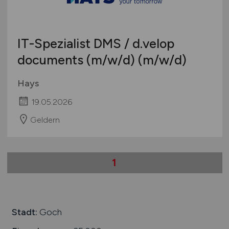
Schweiz
Europa
IT-Spezialist DMS / d.velop
International
documents
(m/w/d)
(m/w/d)
Hays
19.05.2026
Geldern
1
Stadt:
Goch