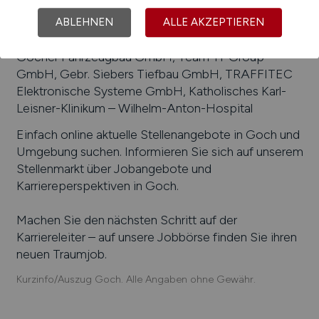
DMV-Fonterra Excipients GmbH & Co. KG,
Kässbohrer Fahrzeugwerke, Nähr-Engel GmbH,
ABLEHNEN
ALLE AKZEPTIEREN
Polymeroptix GmbH, Convaso GmbH, GOFA
Gocher Fahrzeugbau GmbH, Team-IT Group
GmbH, Gebr. Siebers Tiefbau GmbH, TRAFFITEC
Elektronische Systeme GmbH, Katholisches Karl-
Leisner-Klinikum – Wilhelm-Anton-Hospital
Einfach online aktuelle Stellenangebote in
Goch
und
Umgebung suchen. Informieren Sie sich auf unserem
Stellenmarkt über Jobangebote und
Karriereperspektiven in
Goch
.
Machen Sie den nächsten Schritt auf der
Karriereleiter – auf unsere Jobbörse finden Sie ihren
neuen Traumjob.
Kurzinfo/Auszug Goch. Alle Angaben ohne Gewähr.