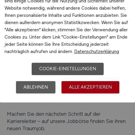
sind einige Cookies für die Nutzung und Sicherheit unserer
Beliebte Arbeitgeber in
Pfarrkirchen
, die
Website notwendig, während andere Cookies dabei helfen,
attraktive Jobangebote bieten
:
Knirps Licence
Ihnen personalisierte Inhalte und Funktionen anzubieten. Sie
Corporation GmbH & Co. KG, Sparkasse Rottal-Inn,
dienen außerdem anonymen Statistikzwecken. Wenn Sie auf
Lignopan Holzwerke Pfarrkirchen GmbH, VR-Bank
"Alle akzeptieren" klicken, stimmen Sie der Verwendung aller
Rottal-Inn, WEKO Wohnen GmbH, Ludwig Frischhut
Cookies zu. Unter dem Link "Cookie-Einstellungen" am Ende
GmbH & Co. KG, Develey Senf & Feinkost GmbH,
jeder Seite können Sie Ihre Entscheidung jederzeit
Laumer GmbH & Co. KG, Walter Schmid Stahl- und
nachträglich aufrufen und ändern.
Datenschutzerklärung
Metallbau GmbH, REO Induktive Components AG
Setzermann Division
COOKIE-EINSTELLUNGEN
Einfach online aktuelle Stellenangebote in
Pfarrkirchen
und Umgebung suchen. Informieren Sie
ABLEHNEN
ALLE AKZEPTIEREN
sich auf unserem Stellenmarkt über Jobangebote
und Karriereperspektiven in
Pfarrkirchen
.
Machen Sie den nächsten Schritt auf der
Karriereleiter – auf unsere Jobbörse finden Sie ihren
neuen Traumjob.