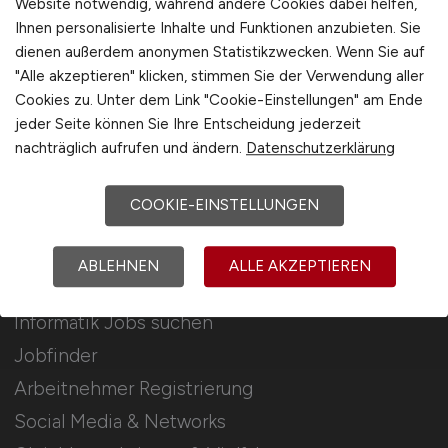
Website notwendig, während andere Cookies dabei helfen,
Ihnen personalisierte Inhalte und Funktionen anzubieten. Sie
Stellenanzeigen schalten
dienen außerdem anonymen Statistikzwecken. Wenn Sie auf
Mediadaten & Konditionen
"Alle akzeptieren" klicken, stimmen Sie der Verwendung aller
Cookies zu. Unter dem Link "Cookie-Einstellungen" am Ende
Arbeitgeber Seite
jeder Seite können Sie Ihre Entscheidung jederzeit
Arbeitgeber Kontakt
nachträglich aufrufen und ändern.
Datenschutzerklärung
Karrierenetzwerk
COOKIE-EINSTELLUNGEN
Für Arbeitnehmer
ABLEHNEN
ALLE AKZEPTIEREN
Informatik Jobs suchen
Jobfinder
Arbeitnehmer Registrierung
Social Media & Networks