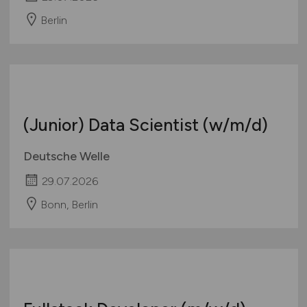
Mitarbeiter
(m/w/d)
für den IT-
Support
Arbeits- und Servicestelle für Internationale
Studienbewerbungen (uni-assist) e.V.
29.07.2026
Berlin
(Junior) Data Scientist
(w/m/d)