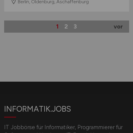
Softwareentwickler
(m/w/d)
für
die Berechnung und Optimierung
elektrischer Energienetze
PSI Software SE Grid & Energy Management
27.07.2026
Berlin, Oldenburg, Aschaffenburg