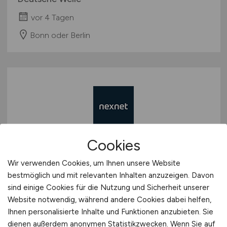
vor 4 Tagen
Bonn oder Berlin
Cookies
Professional Java Developer
Wir verwenden Cookies, um Ihnen unsere Website
(m/w/d)
bestmöglich und mit relevanten Inhalten anzuzeigen. Davon
sind einige Cookies für die Nutzung und Sicherheit unserer
nexnet GmbH
Website notwendig, während andere Cookies dabei helfen,
vor 4 Tagen
Ihnen personalisierte Inhalte und Funktionen anzubieten. Sie
dienen außerdem anonymen Statistikzwecken. Wenn Sie auf
Berlin