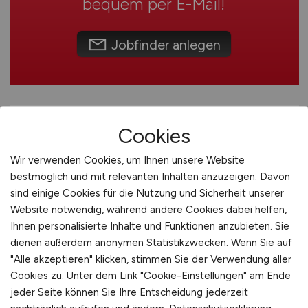
bequem per
E-Mail
!
Schweiz
Europa
Jobfinder anlegen
International
Cookies
Wir verwenden Cookies, um Ihnen unsere Website
bestmöglich und mit relevanten Inhalten anzuzeigen. Davon
sind einige Cookies für die Nutzung und Sicherheit unserer
Website notwendig, während andere Cookies dabei helfen,
Systemadministrator Linux
Ihnen personalisierte Inhalte und Funktionen anzubieten. Sie
(m/w/d)
dienen außerdem anonymen Statistikzwecken. Wenn Sie auf
"Alle akzeptieren" klicken, stimmen Sie der Verwendung aller
Hays
Cookies zu. Unter dem Link "Cookie-Einstellungen" am Ende
jeder Seite können Sie Ihre Entscheidung jederzeit
08.07.2026