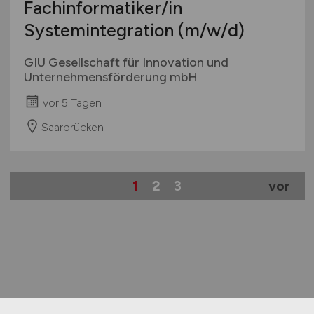
Fachinformatiker/in
Systemintegration
(m/w/d)
GIU Gesellschaft für Innovation und
Unternehmensförderung mbH
vor 5 Tagen
Saarbrücken
1
2
3
vor