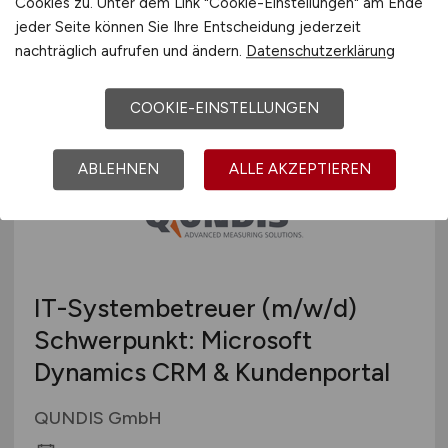
Cookies zu. Unter dem Link "Cookie-Einstellungen" am Ende
Fr. Schiettinger KG
jeder Seite können Sie Ihre Entscheidung jederzeit
gestern
nachträglich aufrufen und ändern.
Datenschutzerklärung
Brand
COOKIE-EINSTELLUNGEN
ABLEHNEN
ALLE AKZEPTIEREN
IT-Systembetreuer
(m/w/d)
Schwerpunkt: Microsoft
Dynamics CRM & Kundenportal
QUNDIS GmbH