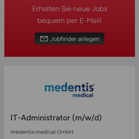
Sonstige
Erhalten Sie neue Jobs
Österreich
Schweiz
bequem per
E-Mail
!
Europa
International
Jobfinder anlegen
IT-Administrator
(m/w/d)
medentis medical GmbH